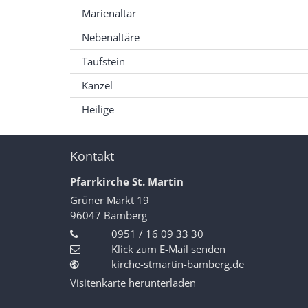
Marienaltar
Nebenaltäre
Taufstein
Kanzel
Heilige
Kontakt
Pfarrkirche St. Martin
Grüner Markt 19
96047
Bamberg
0951 / 16 09 33 30
Klick zum E-Mail senden
kirche-stmartin-bamberg.de
Visitenkarte herunterladen